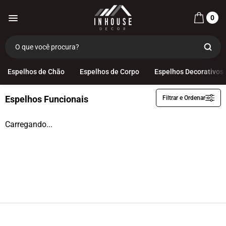
0
Categorias
Espelhos Funcionais
Espelhos de Chão
Espelhos de Corpo
Espelhos Decorativos
Espelhos Funcionais
Filtrar e Ordenar
Espelhos de Chão
Espelhos de Corpo
Carregando...
Espelhos Decorativos
Espelhos Infantis
Espelhos com Led
Espelhos Funcionais
Espelhos Multiuso
Decoração
OUTLET