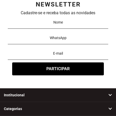
NEWSLETTER
Ordenar
Cadastre-se e receba todas as novidades
Novidades
A - Z
Z - A
Menor Preço
Maior Preço
Mais Vendidos
Mais Acessados
Mais Relevantes
Marcas
Institucional
Categorias