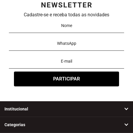
NEWSLETTER
Novidades
A - Z
Z - A
Menor Preço
Maior Preço
Cadastre-se e receba todas as novidades
Mais Vendidos
Mais Acessados
Mais Relevantes
Marcas
Institucional
Categorias